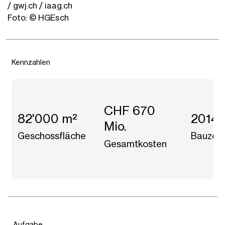
/ gwj.ch / iaag.ch
Foto: © HGEsch
Kennzahlen
CHF 670
82'000 m²
2014 
Mio.
Geschossfläche
Bauzeit
Gesamtkosten
Aufgabe