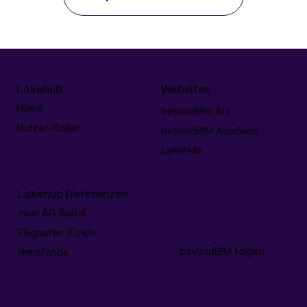
Websites
Lakehub
Home
beyondBim AG
Nutzer-Rollen
beyondBIM Academy
LakeHub
Lakehub Referenzen
Insel AG Spital
Flughafen Zürich
beyondBIM folgen
Immofonds